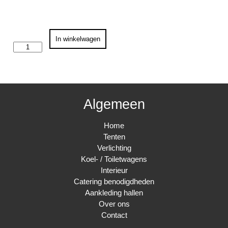
Pipe
In winkelwagen
and
Drape
extra
staander
1,8-
3
meter
Algemeen
aantal
Home
Tenten
Verlichting
Koel- / Toiletwagens
Interieur
Catering benodigdheden
Aankleding hallen
Over ons
Contact