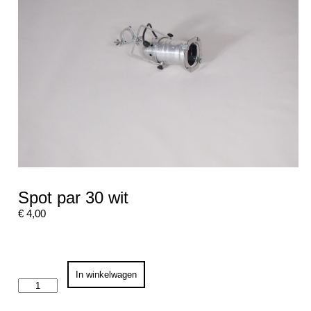
Spot par 30 wit
€
4,00
Spot
In winkelwagen
par
30
wit