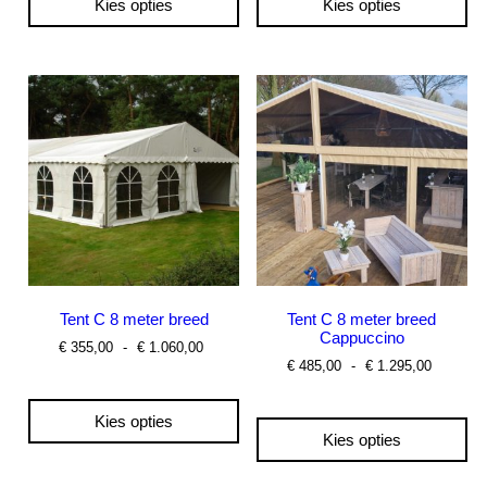
Kies opties
Kies opties
Dit
Dit
product
product
heeft
heeft
meerdere
meerdere
variaties.
variaties.
Deze
Deze
optie
optie
kan
kan
gekozen
gekozen
worden
worden
op
op
de
de
productpagina
productpagina
Tent C 8 meter breed
Tent C 8 meter breed
Cappuccino
Prijsklasse:
€
355,00
-
€
1.060,00
€ 355,00
Prijskla
€
485,00
-
€
1.295,00
tot
€ 485,0
€ 1.060,00
tot
€ 1.295
Kies opties
Kies opties
Dit
product
Dit