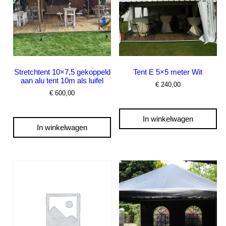
worden
op
de
productpagina
Stretchtent 10×7,5 gekoppeld
Tent E 5×5 meter Wit
aan alu tent 10m als luifel
€
240,00
€
600,00
In winkelwagen
In winkelwagen