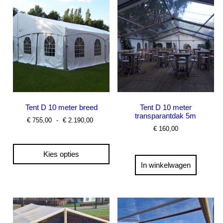
Tent D 10 meter breed
Tent D 10 meter
transparantdak 5m
Prijsklasse:
€
755,00
-
€
2.190,00
€ 755,00
€
160,00
tot
€ 2.190,00
Kies opties
In winkelwagen
Dit
product
heeft
meerdere
variaties.
Deze
optie