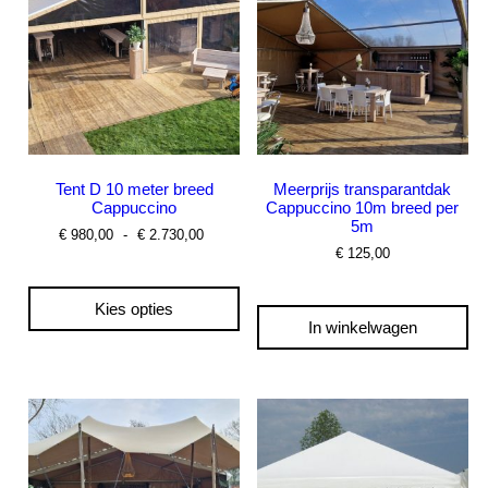
kan
gekozen
worden
op
de
productpagina
Tent D 10 meter breed
Meerprijs transparantdak
Cappuccino
Cappuccino 10m breed per
5m
Prijsklasse:
€
980,00
-
€
2.730,00
€ 980,00
€
125,00
tot
€ 2.730,00
Kies opties
In winkelwagen
Dit
product
heeft
meerdere
variaties.
Deze
optie
kan
gekozen