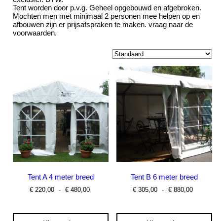
Tent worden door p.v.g. Geheel opgebouwd en afgebroken.
Mochten men met minimaal 2 personen mee helpen op en
afbouwen zijn er prijsafspraken te maken. vraag naar de
voorwaarden.
Tent A 4 meter breed
Tent B 6 meter breed
Prijsklasse:
Prijsklas
€
220,00
-
€
480,00
€
305,00
-
€
880,00
€ 220,00
€ 305,00
tot
tot
€ 480,00
€ 880,00