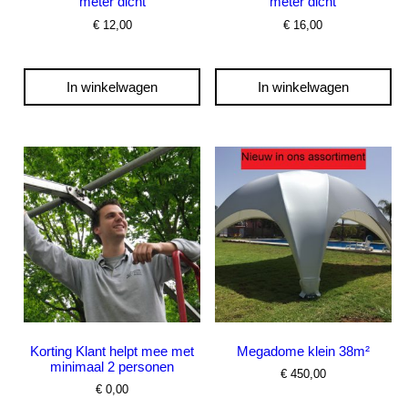
meter dicht
meter dicht
€
12,00
€
16,00
In winkelwagen
In winkelwagen
Korting Klant helpt mee met
Megadome klein 38m²
minimaal 2 personen
€
450,00
€
0,00