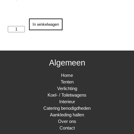
Truss
In winkelwagen
ombouw
bar
aantal
Algemeen
Home
Tenten
Verlichting
Koel- / Toiletwagens
Interieur
Catering benodigdheden
Aankleding hallen
Over ons
Contact