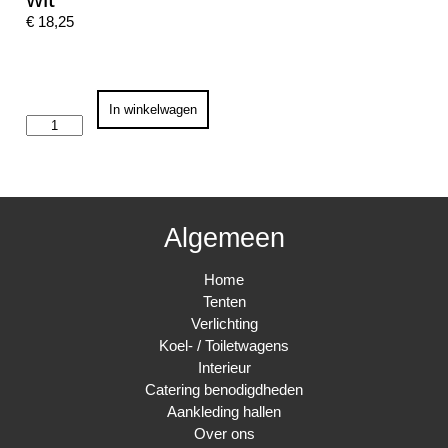
€
18,25
Tafelhout
In winkelwagen
180/80
met
rok
zwart
en
vilt
wit
Algemeen
aantal
Home
Tenten
Verlichting
Koel- / Toiletwagens
Interieur
Catering benodigdheden
Aankleding hallen
Over ons