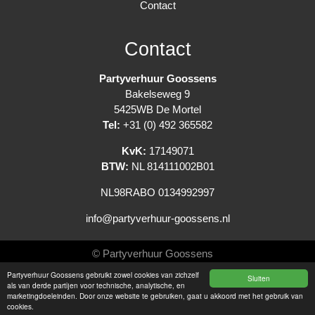
Contact
Contact
Partyverhuur Goossens
Bakelseweg 9
5425WB De Mortel
Tel:
+31 (0) 492 365582
KvK:
17149071
BTW:
NL 814111002B01
NL98RABO 0134992997
info@partyverhuur-goossens.nl
© Partyverhuur Goossens
Partyverhuur Goossens gebruikt zowel cookies van zichzelf
Sluiten
Algemene voorwaarden
als van derde partijen voor technische, analytische, en
marketingdoeleinden. Door onze website te gebruiken, gaat u akkoord met het gebruik van
Privacy Statement
cookies.