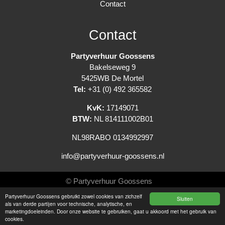
Contact
Contact
Partyverhuur Goossens
Bakelseweg 9
5425WB De Mortel
Tel:
+31 (0) 492 365582
KvK:
17149071
BTW:
NL 814111002B01
NL98RABO 0134992997
info@partyverhuur-goossens.nl
© Partyverhuur Goossens
Partyverhuur Goossens gebruikt zowel cookies van zichzelf
Sluiten
Algemene voorwaarden
als van derde partijen voor technische, analytische, en
marketingdoeleinden. Door onze website te gebruiken, gaat u akkoord met het gebruik van
Privacy Statement
cookies.