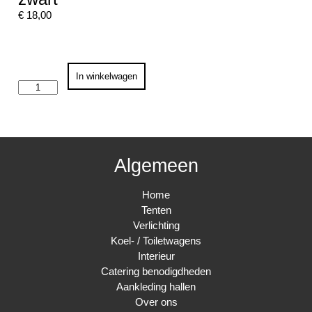
€
18,00
Tafelhout
In winkelwagen
180/80
met
rok
zwart
en
vilt
zwart
Algemeen
aantal
Home
Tenten
Verlichting
Koel- / Toiletwagens
Interieur
Catering benodigdheden
Aankleding hallen
Over ons