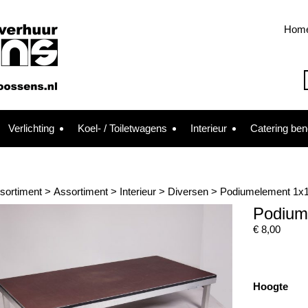
Hom
Verlichting
Koel- / Toiletwagens
Interieur
Catering be
sortiment
>
Assortiment
>
Interieur
>
Diversen
>
Podiumelement 1x
Podium
€
8,00
Hoogte