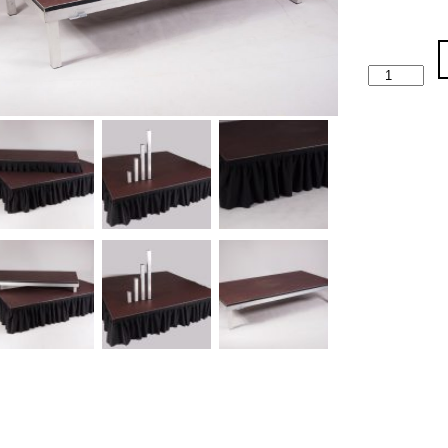
Podiumelem
1x1m
aantal