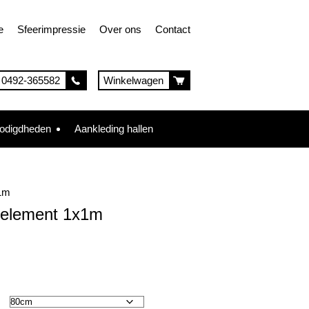
e
Sfeerimpressie
Over ons
Contact
0492-365582
Winkelwagen
nodigdheden
Aankleding hallen
1m
element 1x1m