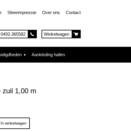
e
Sfeerimpressie
Over ons
Contact
0492-365582
Winkelwagen
nodigdheden
Aankleding hallen
 zuil 1,00 m
In winkelwagen