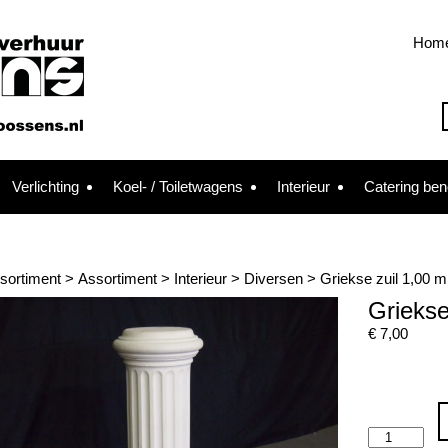
Hom
Verlichting
Koel- / Toiletwagens
Interieur
Catering be
sortiment
>
Assortiment
>
Interieur
>
Diversen
>
Griekse zuil 1,00 m
Griekse
€
7,00
Griekse
zuil