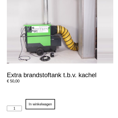
Extra brandstoftank t.b.v. kachel
€
50,00
Extra
In winkelwagen
brandstoftank
t.b.v.
kachel