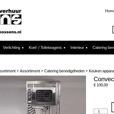
Hom
Verlichting
Koel- / Toiletwagens
Interieur
Catering be
sortiment
>
Assortiment
>
Catering benodigdheden
>
Keuken appara
Convec
€
100,00
Convectie
oven