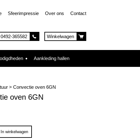
e
Sfeerimpressie
Over ons
Contact
0492-365582
Winkelwagen
nodigdheden
Aankleding hallen
tuur
>
Convectie oven 6GN
tie oven 6GN
In winkelwagen