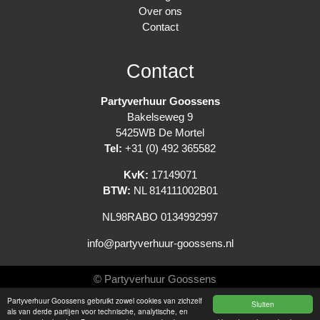
Over ons
Contact
Contact
Partyverhuur Goossens
Bakelseweg 9
5425WB De Mortel
Tel:
+31 (0) 492 365582
KvK:
17149071
BTW:
NL 814111002B01
NL98RABO 0134992997
info@partyverhuur-goossens.nl
© Partyverhuur Goossens
Partyverhuur Goossens gebruikt zowel cookies van zichzelf
Sluiten
Algemene voorwaarden
als van derde partijen voor technische, analytische, en