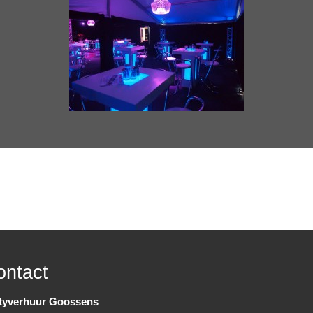
ontact
tyverhuur Goossens