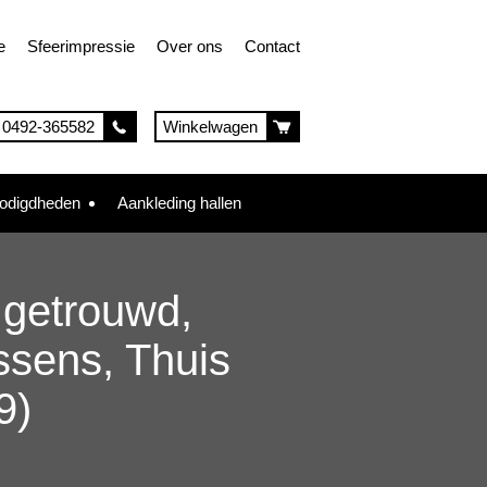
e
Sfeerimpressie
Over ons
Contact
0492-365582
Winkelwagen
nodigdheden
Aankleding hallen
r getrouwd,
ssens, Thuis
9)