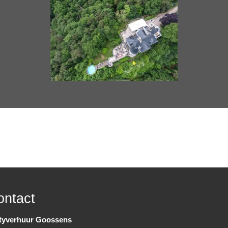
ontact
tyverhuur Goossens