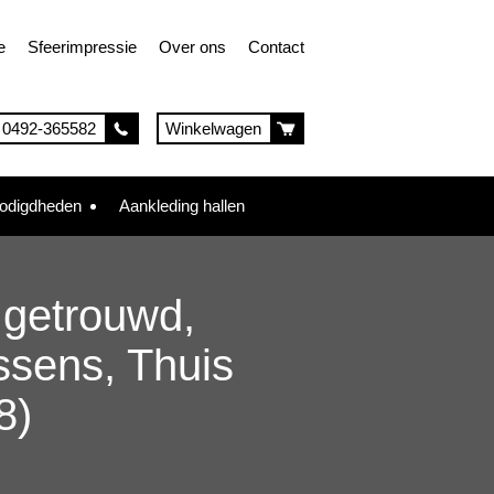
e
Sfeerimpressie
Over ons
Contact
0492-365582
Winkelwagen
nodigdheden
Aankleding hallen
r getrouwd,
ssens, Thuis
8)