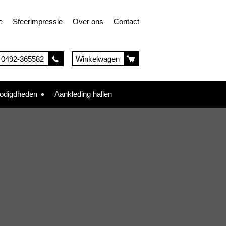
e
Sfeerimpressie
Over ons
Contact
0492-365582
Winkelwagen
nodigdheden
Aankleding hallen