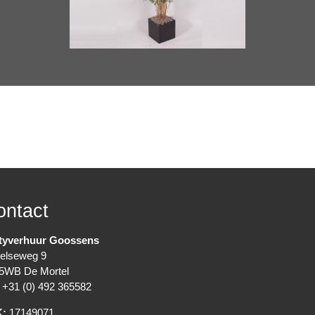
ontact
tyverhuur Goossens
elseweg 9
5WB De Mortel
+31 (0) 492 365582
K:
17149071