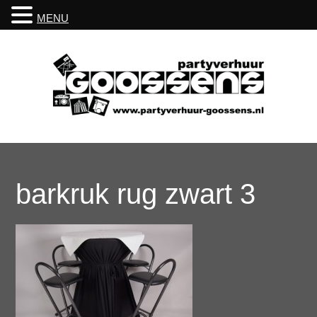
MENU
barkruk rug zwart 3