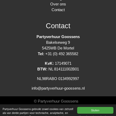
Over ons
Contact
Contact
Partyverhuur Goossens
Bakelseweg 9
5425WB De Mortel
Tel:
+31 (0) 492 365582
KvK:
17149071
BTW:
NL 814111002B01
NL98RABO 0134992997
info@partyverhuur-goossens.nl
© Partyverhuur Goossens
Partyverhuur Goossens gebruikt zowel cookies van zichzelf
Sluiten
Algemene voorwaarden
als van derde partijen voor technische, analytische, en