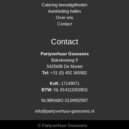
Catering benodigdheden
Aankleding hallen
Over ons
Contact
Contact
Partyverhuur Goossens
Bakelseweg 9
5425WB De Mortel
Tel:
+31 (0) 492 365582
KvK:
17149071
BTW:
NL 814111002B01
NL98RABO 0134992997
info@partyverhuur-goossens.nl
© Partyverhuur Goossens