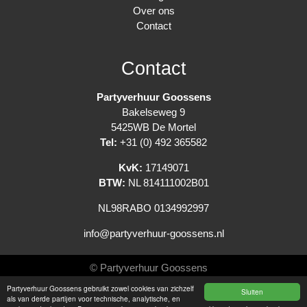
Over ons
Contact
Contact
Partyverhuur Goossens
Bakelseweg 9
5425WB De Mortel
Tel:
+31 (0) 492 365582
KvK:
17149071
BTW:
NL 814111002B01
NL98RABO 0134992997
info@partyverhuur-goossens.nl
© Partyverhuur Goossens
Partyverhuur Goossens gebruikt zowel cookies van zichzelf
Sluiten
Algemene voorwaarden
als van derde partijen voor technische, analytische, en