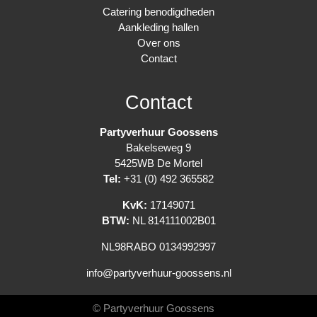
Catering benodigdheden
Aankleding hallen
Over ons
Contact
Contact
Partyverhuur Goossens
Bakelseweg 9
5425WB De Mortel
Tel:
+31 (0) 492 365582
KvK:
17149071
BTW:
NL 814111002B01
NL98RABO 0134992997
info@partyverhuur-goossens.nl
© Partyverhuur Goossens