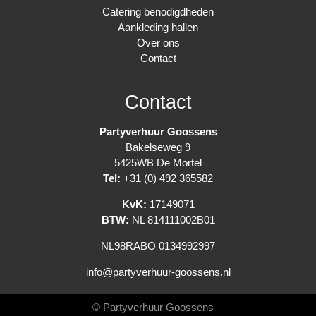
Catering benodigdheden
Aankleding hallen
Over ons
Contact
Contact
Partyverhuur Goossens
Bakelseweg 9
5425WB De Mortel
Tel:
+31 (0) 492 365582
KvK:
17149071
BTW:
NL 814111002B01
NL98RABO 0134992997
info@partyverhuur-goossens.nl
© Partyverhuur Goossens