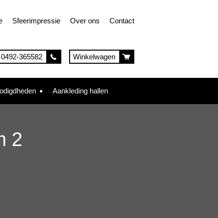
e
Sfeerimpressie
Over ons
Contact
0492-365582
Winkelwagen
nodigdheden
Aankleding hallen
m 2