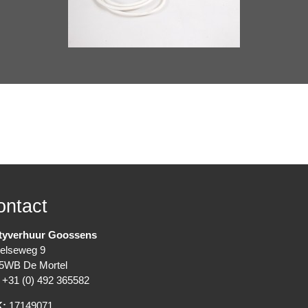
ontact
tyverhuur Goossens
elseweg 9
5WB De Mortel
+31 (0) 492 365582
K:
17149071