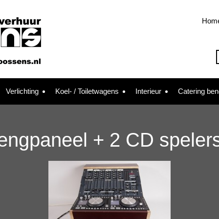
Hom
Verlichting
Koel- / Toiletwagens
Interieur
Catering be
ngpaneel + 2 CD speler