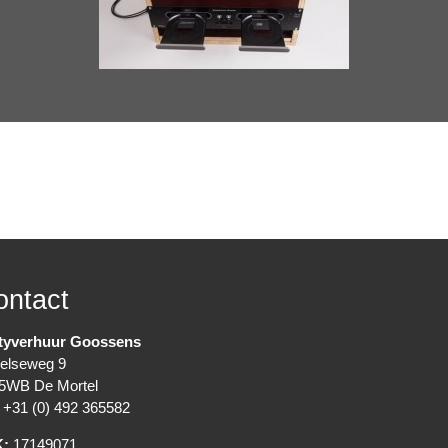
ontact
tyverhuur Goossens
elseweg 9
5WB De Mortel
+31 (0) 492 365582
K:
17149071