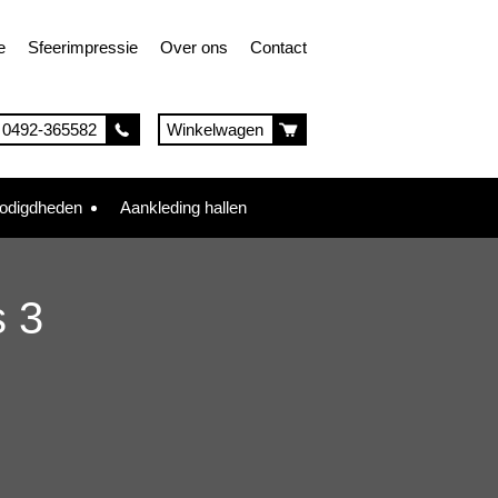
e
Sfeerimpressie
Over ons
Contact
0492-365582
Winkelwagen
nodigdheden
Aankleding hallen
s 3