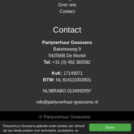
Over ons
Contact
Contact
Partyverhuur Goossens
Bakelseweg 9
5425WB De Mortel
Tel:
+31 (0) 492 365582
KvK:
17149071
BTW:
NL 814111002B01
NL98RABO 0134992997
info@partyverhuur-goossens.nl
© Partyverhuur Goossens
Partyverhuur Goossens gebruikt zowel cookies van zichzelf
Sluiten
Algemene voorwaarden
als van derde partijen voor technische, analytische, en