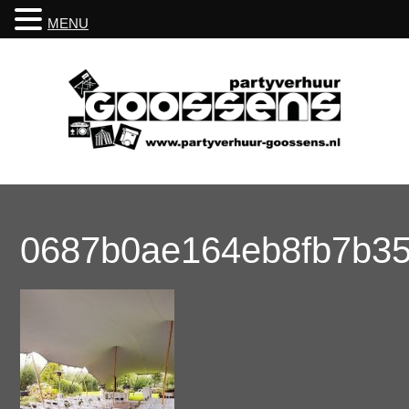
MENU
0687b0ae164eb8fb7b35