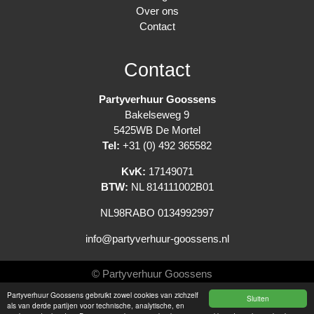
Over ons
Contact
Contact
Partyverhuur Goossens
Bakelseweg 9
5425WB De Mortel
Tel:
+31 (0) 492 365582
KvK:
17149071
BTW:
NL 814111002B01
NL98RABO 0134992997
info@partyverhuur-goossens.nl
© Partyverhuur Goossens
Partyverhuur Goossens gebruikt zowel cookies van zichzelf
Sluiten
Algemene voorwaarden
als van derde partijen voor technische, analytische, en