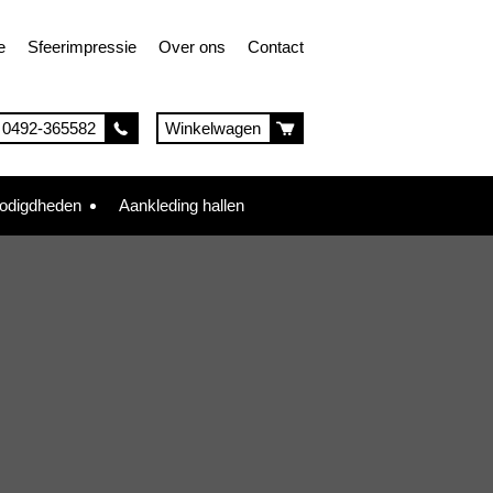
e
Sfeerimpressie
Over ons
Contact
0492-365582
Winkelwagen
nodigdheden
Aankleding hallen