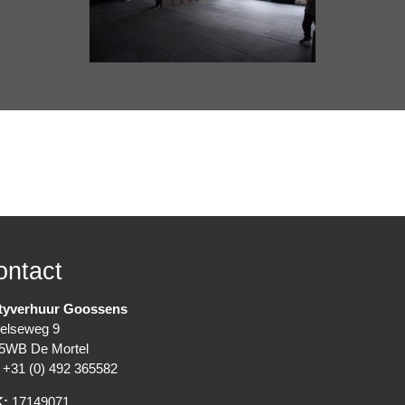
ontact
tyverhuur Goossens
elseweg 9
5WB De Mortel
+31 (0) 492 365582
K:
17149071