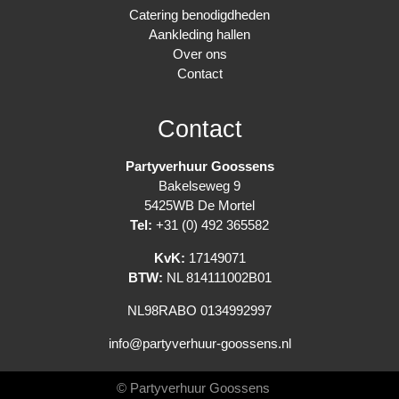
Catering benodigdheden
Aankleding hallen
Over ons
Contact
Contact
Partyverhuur Goossens
Bakelseweg 9
5425WB De Mortel
Tel:
+31 (0) 492 365582
KvK:
17149071
BTW:
NL 814111002B01
NL98RABO 0134992997
info@partyverhuur-goossens.nl
© Partyverhuur Goossens