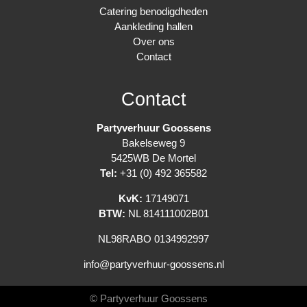
Catering benodigdheden
Aankleding hallen
Over ons
Contact
Contact
Partyverhuur Goossens
Bakelseweg 9
5425WB De Mortel
Tel:
+31 (0) 492 365582
KvK:
17149071
BTW:
NL 814111002B01
NL98RABO 0134992997
info@partyverhuur-goossens.nl
© Partyverhuur Goossens