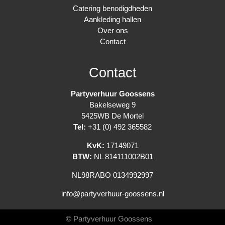
Catering benodigdheden
Aankleding hallen
Over ons
Contact
Contact
Partyverhuur Goossens
Bakelseweg 9
5425WB De Mortel
Tel:
+31 (0) 492 365582
KvK:
17149071
BTW:
NL 814111002B01
NL98RABO 0134992997
info@partyverhuur-goossens.nl
© Partyverhuur Goossens