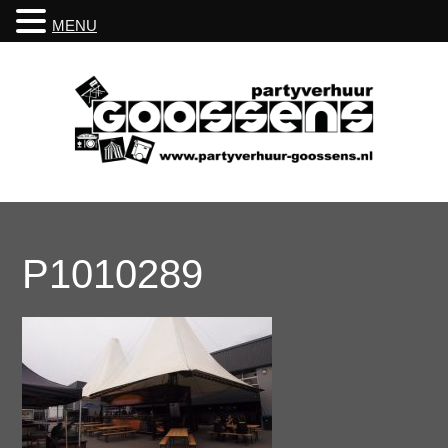
MENU
P1010289