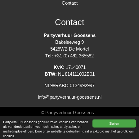
Contact
Contact
Partyverhuur Goossens
Bakelseweg 9
5425WB De Mortel
Tel:
+31 (0) 492 365582
KvK:
17149071
BTW:
NL 814111002B01
NL98RABO 0134992997
info@partyverhuur-goossens.nl
© Partyverhuur Goossens
Partyverhuur Goossens gebruikt zowel cookies van zichzelf
Sluiten
Algemene voorwaarden
als van derde partijen voor technische, analytische, en
marketingdoeleinden. Door onze website te gebruiken, gaat u akkoord met het gebruik van
Privacy Statement
cookies.