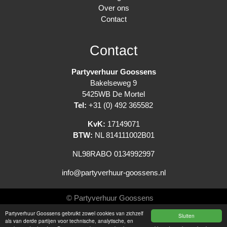
Over ons
Contact
Contact
Partyverhuur Goossens
Bakelseweg 9
5425WB De Mortel
Tel:
+31 (0) 492 365582
KvK:
17149071
BTW:
NL 814111002B01
NL98RABO 0134992997
info@partyverhuur-goossens.nl
© Partyverhuur Goossens
Partyverhuur Goossens gebruikt zowel cookies van zichzelf
Sluiten
Algemene voorwaarden
als van derde partijen voor technische, analytische, en