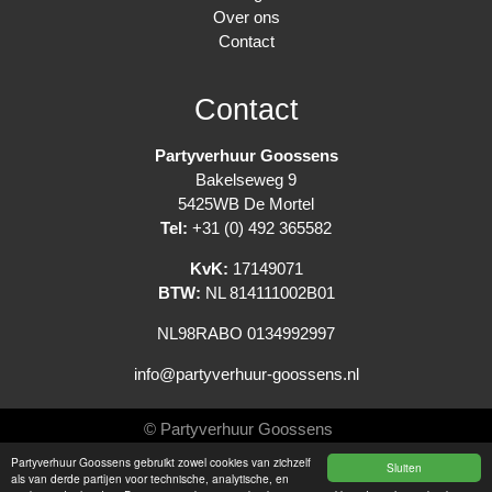
Over ons
Contact
Contact
Partyverhuur Goossens
Bakelseweg 9
5425WB De Mortel
Tel:
+31 (0) 492 365582
KvK:
17149071
BTW:
NL 814111002B01
NL98RABO 0134992997
info@partyverhuur-goossens.nl
© Partyverhuur Goossens
Partyverhuur Goossens gebruikt zowel cookies van zichzelf
Sluiten
Algemene voorwaarden
als van derde partijen voor technische, analytische, en