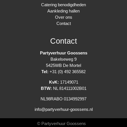
Catering benodigdheden
Aankleding hallen
Over ons
Contact
Contact
Partyverhuur Goossens
Bakelseweg 9
5425WB De Mortel
Tel:
+31 (0) 492 365582
KvK:
17149071
BTW:
NL 814111002B01
NL98RABO 0134992997
info@partyverhuur-goossens.nl
© Partyverhuur Goossens