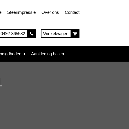
e
Sfeerimpressie
Over ons
Contact
0492-365582
Winkelwagen
nodigdheden
Aankleding hallen
1