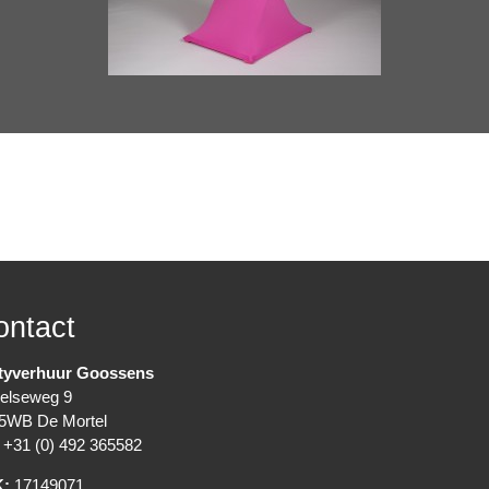
ontact
tyverhuur Goossens
elseweg 9
5WB De Mortel
+31 (0) 492 365582
K:
17149071