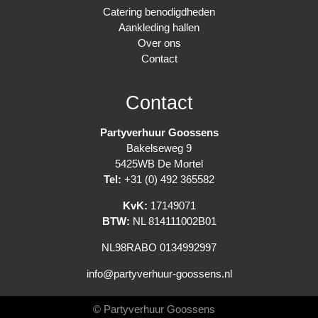
Catering benodigdheden
Aankleding hallen
Over ons
Contact
Contact
Partyverhuur Goossens
Bakelseweg 9
5425WB De Mortel
Tel:
+31 (0) 492 365582
KvK:
17149071
BTW:
NL 814111002B01
NL98RABO 0134992997
info@partyverhuur-goossens.nl
© Partyverhuur Goossens