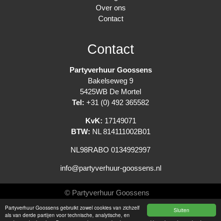
Over ons
Contact
Contact
Partyverhuur Goossens
Bakelseweg 9
5425WB De Mortel
Tel:
+31 (0) 492 365582
KvK:
17149071
BTW:
NL 814111002B01
NL98RABO 0134992997
info@partyverhuur-goossens.nl
© Partyverhuur Goossens
Partyverhuur Goossens gebruikt zowel cookies van zichzelf
Sluiten
Algemene voorwaarden
als van derde partijen voor technische, analytische, en