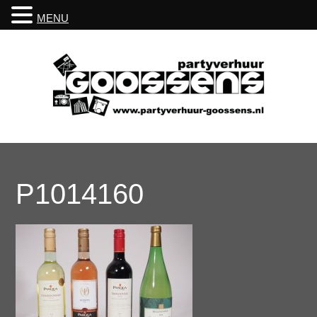
MENU
P1014160