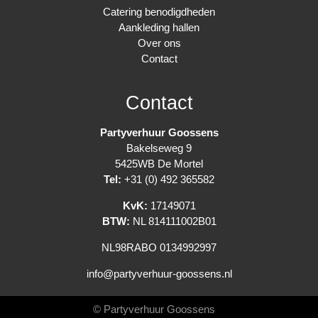
Catering benodigdheden
Aankleding hallen
Over ons
Contact
Contact
Partyverhuur Goossens
Bakelseweg 9
5425WB De Mortel
Tel:
+31 (0) 492 365582
KvK:
17149071
BTW:
NL 814111002B01
NL98RABO 0134992997
info@partyverhuur-goossens.nl
© Partyverhuur Goossens