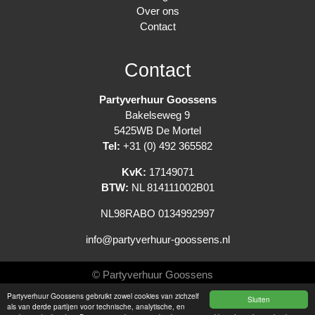
Over ons
Contact
Contact
Partyverhuur Goossens
Bakelseweg 9
5425WB De Mortel
Tel:
+31 (0) 492 365582
KvK:
17149071
BTW:
NL 814111002B01
NL98RABO 0134992997
info@partyverhuur-goossens.nl
© Partyverhuur Goossens
Partyverhuur Goossens gebruikt zowel cookies van zichzelf
Sluiten
Algemene voorwaarden
als van derde partijen voor technische, analytische, en