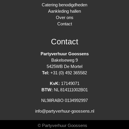
Catering benodigdheden
Aankleding hallen
Over ons
Contact
Contact
Partyverhuur Goossens
Bakelseweg 9
5425WB De Mortel
Tel:
+31 (0) 492 365582
KvK:
17149071
BTW:
NL 814111002B01
NL98RABO 0134992997
info@partyverhuur-goossens.nl
© Partyverhuur Goossens