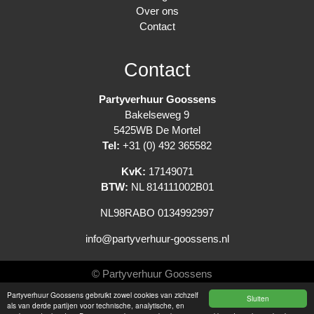
Over ons
Contact
Contact
Partyverhuur Goossens
Bakelseweg 9
5425WB De Mortel
Tel:
+31 (0) 492 365582
KvK:
17149071
BTW:
NL 814111002B01
NL98RABO 0134992997
info@partyverhuur-goossens.nl
© Partyverhuur Goossens
Partyverhuur Goossens gebruikt zowel cookies van zichzelf
Sluiten
Algemene voorwaarden
als van derde partijen voor technische, analytische, en