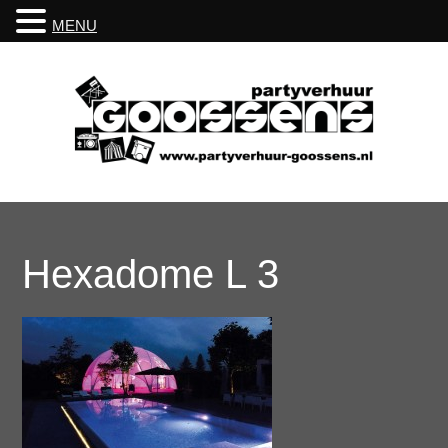
MENU
Hexadome L 3