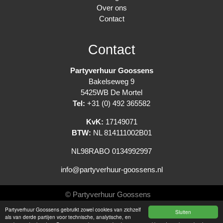
Over ons
Contact
Contact
Partyverhuur Goossens
Bakelseweg 9
5425WB De Mortel
Tel:
+31 (0) 492 365582
KvK:
17149071
BTW:
NL 814111002B01
NL98RABO 0134992997
info@partyverhuur-goossens.nl
© Partyverhuur Goossens
Partyverhuur Goossens gebruikt zowel cookies van zichzelf
Sluiten
Algemene voorwaarden
als van derde partijen voor technische, analytische, en