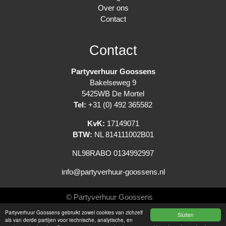
Over ons
Contact
Contact
Partyverhuur Goossens
Bakelseweg 9
5425WB De Mortel
Tel:
+31 (0) 492 365582
KvK:
17149071
BTW:
NL 814111002B01
NL98RABO 0134992997
info@partyverhuur-goossens.nl
© Partyverhuur Goossens
Partyverhuur Goossens gebruikt zowel cookies van zichzelf
Sluiten
Algemene voorwaarden
als van derde partijen voor technische, analytische, en