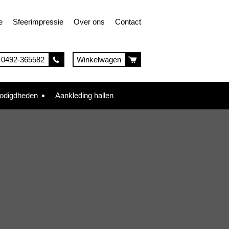
e
Sfeerimpressie
Over ons
Contact
0492-365582
Winkelwagen
nodigdheden
Aankleding hallen