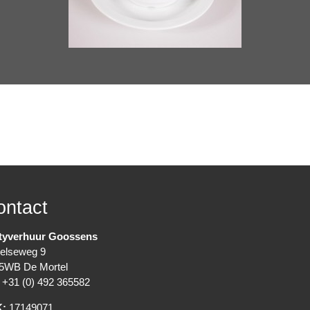
ontact
tyverhuur Goossens
elseweg 9
5WB De Mortel
+31 (0) 492 365582
K:
17149071