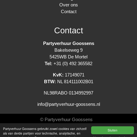
Over ons
Contact
Contact
Partyverhuur Goossens
Bakelseweg 9
5425WB De Mortel
Tel:
+31 (0) 492 365582
KvK:
17149071
BTW:
NL 814111002B01
NL98RABO 0134992997
info@partyverhuur-goossens.nl
© Partyverhuur Goossens
Partyverhuur Goossens gebruikt zowel cookies van zichzelf
Sluiten
Algemene voorwaarden
als van derde partijen voor technische, analytische, en