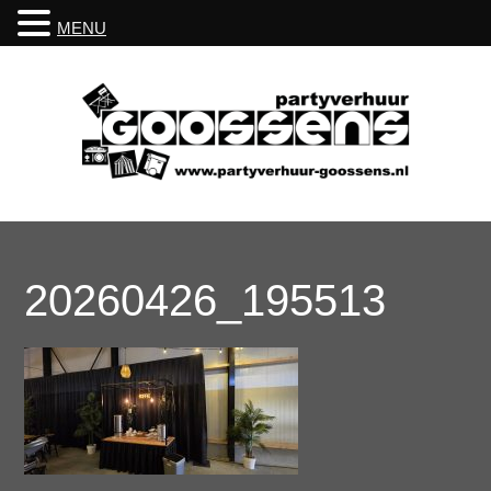
MENU
20260426_195513