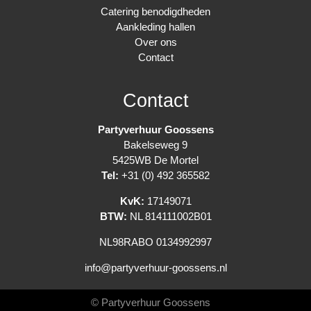
Catering benodigdheden
Aankleding hallen
Over ons
Contact
Contact
Partyverhuur Goossens
Bakelseweg 9
5425WB De Mortel
Tel:
+31 (0) 492 365582
KvK:
17149071
BTW:
NL 814111002B01
NL98RABO 0134992997
info@partyverhuur-goossens.nl
© Partyverhuur Goossens